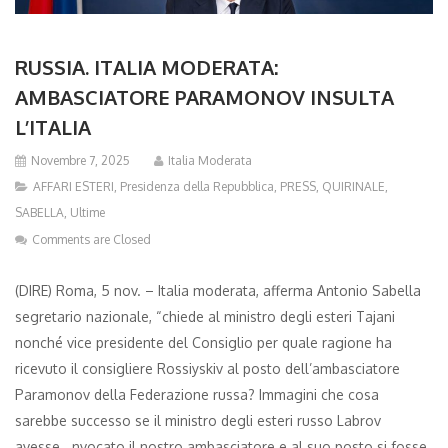
RUSSIA. ITALIA MODERATA:
AMBASCIATORE PARAMONOV INSULTA
L’ITALIA
Novembre 7, 2025
Italia Moderata
AFFARI ESTERI
,
Presidenza della Repubblica
,
PRESS
,
QUIRINALE
,
SABELLA
,
Ultime
Comments are Closed
(DIRE) Roma, 5 nov. – Italia moderata, afferma Antonio Sabella
segretario nazionale, “chiede al ministro degli esteri Tajani
nonché vice presidente del Consiglio per quale ragione ha
ricevuto il consigliere Rossiyskiv al posto dell’ambasciatore
Paramonov della Federazione russa? Immagini che cosa
sarebbe successo se il ministro degli esteri russo Labrov
avesse nvocato il nostro ambasciatore e al suo posto si fosse