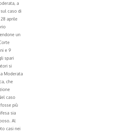
oderata, a
sul caso di
 28 aprile
rio
erendone un
Corte
ni e 9
li spari
tori si
lia Moderata
ca, che
azione
Nel caso
 fosse più
ifesa sia
lposo. Al
to casi nei