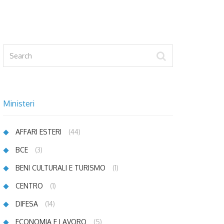
Ministeri
AFFARI ESTERI
(44)
BCE
(3)
BENI CULTURALI E TURISMO
(1)
CENTRO
(1)
DIFESA
(14)
ECONOMIA E LAVORO
(5)