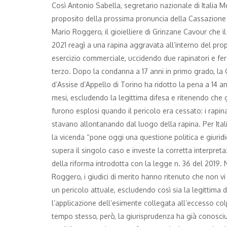
Così Antonio Sabella, segretario nazionale di Italia M
proposito della prossima pronuncia della Cassazione 
Mario Roggero, il gioielliere di Grinzane Cavour che il
2021 reagì a una rapina aggravata all’interno del prop
esercizio commerciale, uccidendo due rapinatori e f
terzo. Dopo la condanna a 17 anni in primo grado, la 
d’Assise d’Appello di Torino ha ridotto la pena a 14 an
mesi, escludendo la legittima difesa e ritenendo che g
furono esplosi quando il pericolo era cessato: i rapina
stavano allontanando dal luogo della rapina. Per Ita
la vicenda “pone oggi una questione politica e giuridi
supera il singolo caso e investe la corretta interpret
della riforma introdotta con la legge n. 36 del 2019. 
Roggero, i giudici di merito hanno ritenuto che non vi
un pericolo attuale, escludendo così sia la legittima d
l’applicazione dell’esimente collegata all’eccesso co
tempo stesso, però, la giurisprudenza ha già conosciu