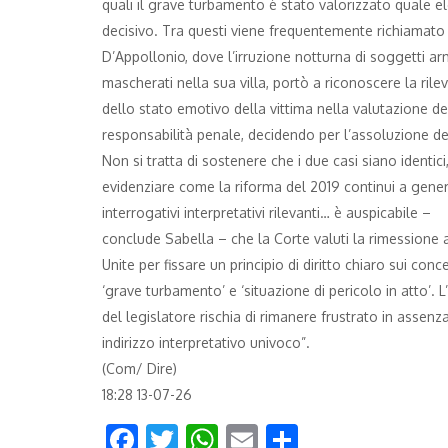
quali il grave turbamento è stato valorizzato quale 
decisivo. Tra questi viene frequentemente richiamato 
D’Appollonio, dove l’irruzione notturna di soggetti ar
mascherati nella sua villa, portò a riconoscere la rile
dello stato emotivo della vittima nella valutazione de
responsabilità penale, decidendo per l’assoluzione de
Non si tratta di sostenere che i due casi siano identici
evidenziare come la riforma del 2019 continui a gene
interrogativi interpretativi rilevanti… è auspicabile –
conclude Sabella – che la Corte valuti la rimessione a
Unite per fissare un principio di diritto chiaro sui conce
‘grave turbamento’ e ‘situazione di pericolo in atto’. L
del legislatore rischia di rimanere frustrato in assenza
indirizzo interpretativo univoco”.
(Com/ Dire)
18:28 13-07-26
Facebook
Twitter
WhatsApp
Email
Condividi