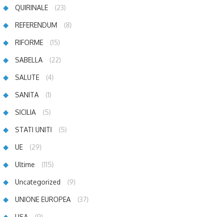
QUIRINALE
(23)
REFERENDUM
(8)
RIFORME
(15)
SABELLA
(22)
SALUTE
(4)
SANITA
(1)
SICILIA
(5)
STATI UNITI
(5)
UE
(29)
Ultime
(115)
Uncategorized
(9)
UNIONE EUROPEA
(37)
USA
(9)