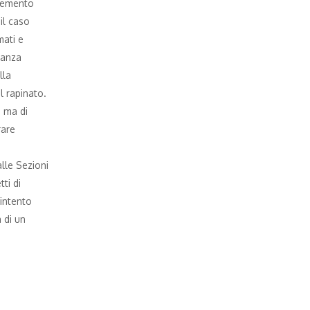
elemento
il caso
mati e
vanza
lla
l rapinato.
, ma di
rare
lle Sezioni
tti di
’intento
 di un