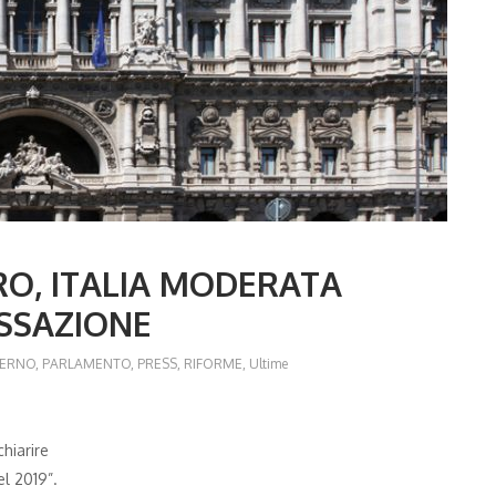
RO, ITALIA MODERATA
SSAZIONE
TERNO
,
PARLAMENTO
,
PRESS
,
RIFORME
,
Ultime
hiarire
el 2019”.