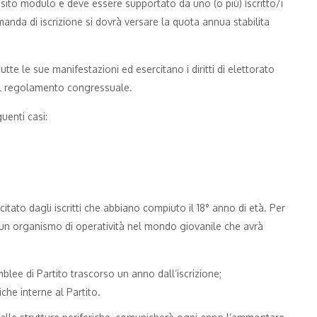
osito modulo e deve essere supportato da uno (o più) ìscritto/i
manda di iscrizione si dovrà versare la quota annua stabilita
n tutte le sue manifestazioni ed esercitano i diritti di elettorato
el regolamento congressuale.
guenti casi:
rcitato dagli iscritti che abbiano compiuto il 18° anno di età. Per
te un organismo di operatività nel mondo giovanile che avrà
blee di Partito trascorso un anno dall’iscrizione;
che interne al Partito.