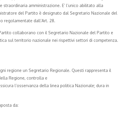
 e straordinaria amministrazione. E’ l’unico abilitato alla
inistratore del Partito è designato dal Segretario Nazionale del
no regolamentate dall’Art. 28.
l Partito collaborano con il Segretario Nazionale del Partito e
tica sul territorio nazionale nei rispettivi settori di competenza.
ogni regione un Segretario Regionale. Questi rappresenta il
 della Regione, controlla e
d assicura l’osservanza della linea politica Nazionale; dura in
mposta da: