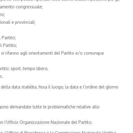
golamento congressuale;
ro;
onali e provinciali;
 Partito;
 Partito;
e si rifanno agli orientamenti del Partito e/o comunque
rtito: sport, tempo libero,
c.
della data stabilita, fissa il luogo, la data e l’ordine del giorno
gono demandate tutte le problematìche relative allo
 l’Ufficio Organizzazione Nazionale del Partito.
o, l’Ufficio di Presidenza e la Commissione Nazionale Verifica