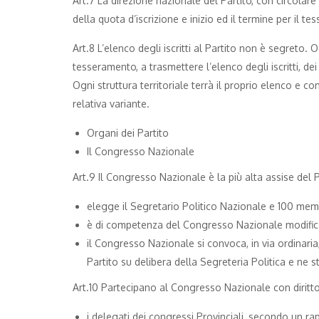
Art.7 La direzione nazionale del Partito, con circolar
della quota d’iscrizione e inizio ed il termine per il t
Art.8 L’elenco degli iscritti al Partito non è segreto. 
tesseramento, a trasmettere l’elenco degli iscritti, dei
Ogni struttura territoriale terrà il proprio elenco e c
relativa variante.
Organi dei Partito
Il Congresso Nazionale
Art.9 Il Congresso Nazionale è la più alta assise del Par
elegge il Segretario Politico Nazionale e 100 mem
è di competenza del Congresso Nazionale modificar
il Congresso Nazionale si convoca, in via ordinaria
Partito su delibera della Segreteria Politica e ne st
Art.10 Partecipano al Congresso Nazionale con diritto
i delegati dei congressi Provinciali, secondo un rappo