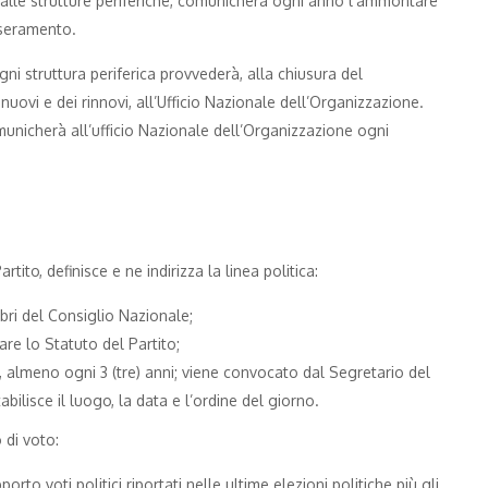
e alle strutture periferiche, comunicherà ogni anno l’ammontare
esseramento.
Ogni struttura periferica provvederà, alla chiusura del
 nuovi e dei rinnovi, all’Ufficio Nazionale dell’Organizzazione.
omunicherà all’ufficio Nazionale dell’Organizzazione ogni
tito, definisce e ne indirizza la linea politica:
bri del Consiglio Nazionale;
e lo Statuto del Partito;
, almeno ogni 3 (tre) anni; viene convocato dal Segretario del
abilisce il luogo, la data e l’ordine del giorno.
 di voto:
rto voti politici riportati nelle ultime elezioni politiche più gli