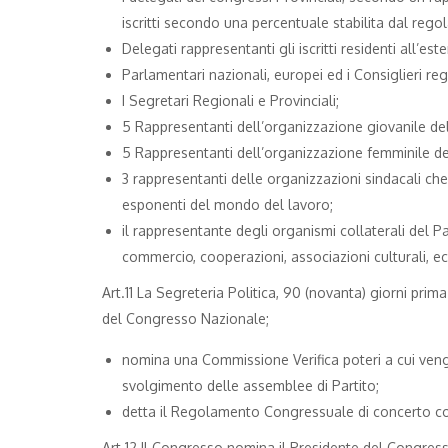
iscritti secondo una percentuale stabilita dal re
Delegati rappresentanti gli iscritti residenti all’este
Parlamentari nazionali, europei ed i Consiglieri regi
I Segretari Regionali e Provinciali;
5 Rappresentanti dell’organizzazione giovanile del
5 Rappresentanti dell’organizzazione femminile del
3 rappresentanti delle organizzazioni sindacali ch
esponenti del mondo del lavoro;
il rappresentante degli organismi collaterali del Pa
commercio, cooperazioni, associazioni culturali, ec
Art.11 La Segreteria Politica, 90 (novanta) giorni prima 
del Congresso Nazionale;
nomina una Commissione Verifica poteri a cui ven
svolgimento delle assemblee di Partito;
detta il Regolamento Congressuale di concerto con
Art.12 Il Congresso nomina il Presidente del Congress