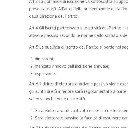
Art.3 La domanda di iscrizione va sottoscritta su app
presentatore/i. All’atto, della presentazione della do
dalla Direzione del Partito.
Art.4 Gli iscritti partecipano alle attività del Partito i
attivo e passivo secondo le norme dello statuto e d
Art.5 La qualifica di iscritto del Partito si perde nei se
dimissioni;
mancato rinnovo dell’iscrizione annuale;
espulsione.
Art.6 Il diritto di elettorato attivo e passivo viene ese
gli iscritti di età inferiore sarà regolamentato a par
valenza anche nelle università.
Sarà elettorato attivo il voto espresso nelle assem
Sarà elettorato passivo la facoltà di assumere cari