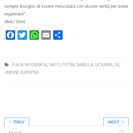
sempre bisogno di essere mescolata con alcune verità per poter
ingannare'”.
(Anb/ Dire)
Facebook
Twitter
WhatsApp
Email
Condividi
ITALIA MODERATA
,
NATO
,
PUTIN
,
SABELLA
,
UCRAINA
,
UE
,
UNIONE EUROPEA
PREV
NEXT