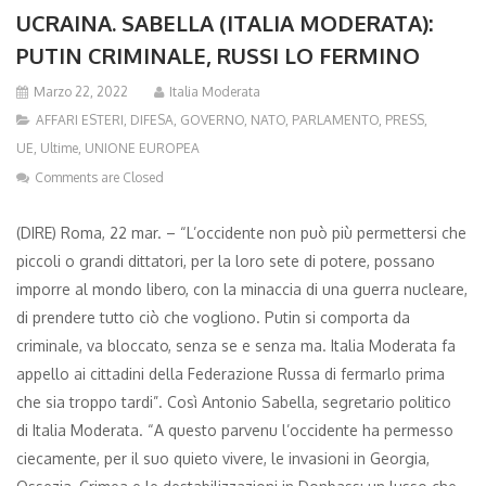
UCRAINA. SABELLA (ITALIA MODERATA):
PUTIN CRIMINALE, RUSSI LO FERMINO
Marzo 22, 2022
Italia Moderata
AFFARI ESTERI
,
DIFESA
,
GOVERNO
,
NATO
,
PARLAMENTO
,
PRESS
,
UE
,
Ultime
,
UNIONE EUROPEA
Comments are Closed
(DIRE) Roma, 22 mar. – “L’occidente non può più permettersi che
piccoli o grandi dittatori, per la loro sete di potere, possano
imporre al mondo libero, con la minaccia di una guerra nucleare,
di prendere tutto ciò che vogliono. Putin si comporta da
criminale, va bloccato, senza se e senza ma. Italia Moderata fa
appello ai cittadini della Federazione Russa di fermarlo prima
che sia troppo tardi”. Così Antonio Sabella, segretario politico
di Italia Moderata. “A questo parvenu l’occidente ha permesso
ciecamente, per il suo quieto vivere, le invasioni in Georgia,