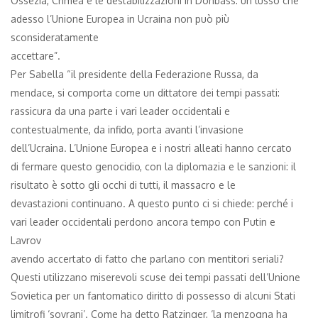
Ossezia, Crimea e le destabilizzazioni in Donbass: un lusso che
adesso l’Unione Europea in Ucraina non può più
sconsideratamente
accettare”.
Per Sabella “il presidente della Federazione Russa, da
mendace, si comporta come un dittatore dei tempi passati:
rassicura da una parte i vari leader occidentali e
contestualmente, da infido, porta avanti l’invasione
dell’Ucraina. L’Unione Europea e i nostri alleati hanno cercato
di fermare questo genocidio, con la diplomazia e le sanzioni: il
risultato è sotto gli occhi di tutti, il massacro e le
devastazioni continuano. A questo punto ci si chiede: perché i
vari leader occidentali perdono ancora tempo con Putin e
Lavrov
avendo accertato di fatto che parlano con mentitori seriali?
Questi utilizzano miserevoli scuse dei tempi passati dell’Unione
Sovietica per un fantomatico diritto di possesso di alcuni Stati
limitrofi ‘sovrani’. Come ha detto Ratzinger, ‘la menzogna ha