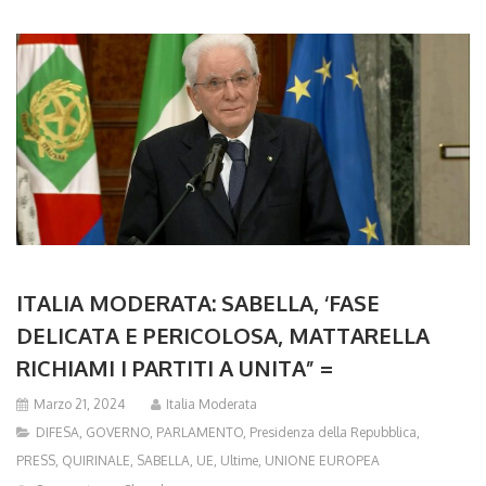
ITALIA MODERATA: SABELLA, ‘FASE
DELICATA E PERICOLOSA, MATTARELLA
RICHIAMI I PARTITI A UNITA” =
Marzo 21, 2024
Italia Moderata
DIFESA
,
GOVERNO
,
PARLAMENTO
,
Presidenza della Repubblica
,
PRESS
,
QUIRINALE
,
SABELLA
,
UE
,
Ultime
,
UNIONE EUROPEA