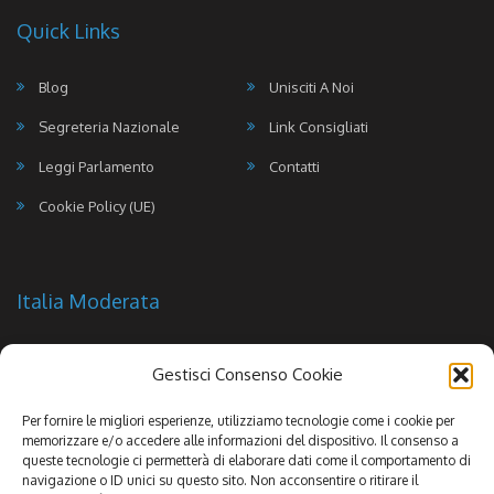
Quick Links
Blog
Unisciti A Noi
Segreteria Nazionale
Link Consigliati
Leggi Parlamento
Contatti
Cookie Policy (UE)
Italia Moderata
Gestisci Consenso Cookie
Per fornire le migliori esperienze, utilizziamo tecnologie come i cookie per
memorizzare e/o accedere alle informazioni del dispositivo. Il consenso a
queste tecnologie ci permetterà di elaborare dati come il comportamento di
navigazione o ID unici su questo sito. Non acconsentire o ritirare il