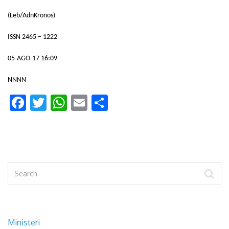
(Leb/AdnKronos)
ISSN 2465 – 1222
05-AGO-17 16:09
NNNN
Facebook
Twitter
WhatsApp
Email
Condividi
Ministeri