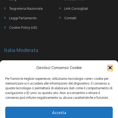
Segreteria Nazionale
Link Consigliati
Leggi Parlamento
Contatti
Cookie Policy (UE)
Italia Moderata
Gestisci Consenso Cookie
Per fornire le migliori esperienze, utilizziamo tecnologie come i cookie per
memorizzare e/o accedere alle informazioni del dispositivo. Il consenso a
queste tecnologie ci permetterà di elaborare dati come il comportamento di
navigazione o ID unici su questo sito. Non acconsentire o ritirare il
consenso può influire negativamente su alcune caratteristiche e funzioni.
Accetta