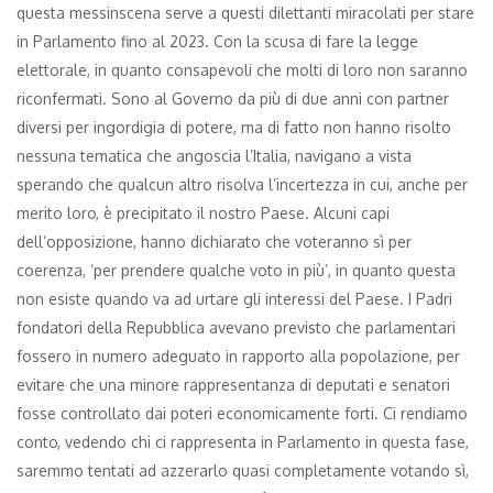
questa messinscena serve a questi dilettanti miracolati per stare
in Parlamento fino al 2023. Con la scusa di fare la legge
elettorale, in quanto consapevoli che molti di loro non saranno
riconfermati. Sono al Governo da più di due anni con partner
diversi per ingordigia di potere, ma di fatto non hanno risolto
nessuna tematica che angoscia l’Italia, navigano a vista
sperando che qualcun altro risolva l’incertezza in cui, anche per
merito loro, è precipitato il nostro Paese. Alcuni capi
dell’opposizione, hanno dichiarato che voteranno sì per
coerenza, ‘per prendere qualche voto in più’, in quanto questa
non esiste quando va ad urtare gli interessi del Paese. I Padri
fondatori della Repubblica avevano previsto che parlamentari
fossero in numero adeguato in rapporto alla popolazione, per
evitare che una minore rappresentanza di deputati e senatori
fosse controllato dai poteri economicamente forti. Ci rendiamo
conto, vedendo chi ci rappresenta in Parlamento in questa fase,
saremmo tentati ad azzerarlo quasi completamente votando sì,