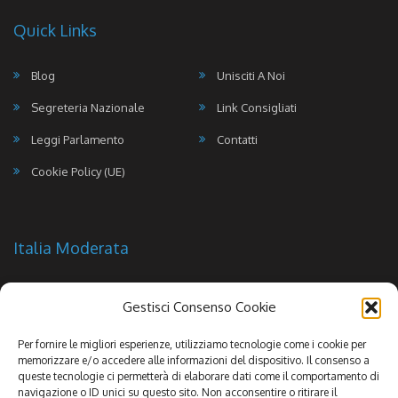
Quick Links
Blog
Unisciti A Noi
Segreteria Nazionale
Link Consigliati
Leggi Parlamento
Contatti
Cookie Policy (UE)
Italia Moderata
Gestisci Consenso Cookie
Per fornire le migliori esperienze, utilizziamo tecnologie come i cookie per
memorizzare e/o accedere alle informazioni del dispositivo. Il consenso a
queste tecnologie ci permetterà di elaborare dati come il comportamento di
navigazione o ID unici su questo sito. Non acconsentire o ritirare il