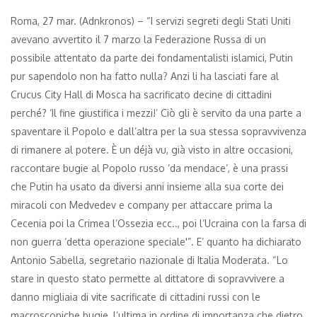
Roma, 27 mar. (Adnkronos) – “I servizi segreti degli Stati Uniti
avevano avvertito il 7 marzo la Federazione Russa di un
possibile attentato da parte dei fondamentalisti islamici, Putin
pur sapendolo non ha fatto nulla? Anzi li ha lasciati fare al
Crucus City Hall di Mosca ha sacrificato decine di cittadini
perché? ‘Il fine giustifica i mezzi!’ Ciò gli è servito da una parte a
spaventare il Popolo e dall’altra per la sua stessa sopravvivenza
di rimanere al potere. È un déjà vu, già visto in altre occasioni,
raccontare bugie al Popolo russo ‘da mendace’, è una prassi
che Putin ha usato da diversi anni insieme alla sua corte dei
miracoli con Medvedev e company per attaccare prima la
Cecenia poi la Crimea l’Ossezia ecc.., poi l’Ucraina con la farsa di
non guerra ‘detta operazione speciale'”. E’ quanto ha dichiarato
Antonio Sabella, segretario nazionale di Italia Moderata. “Lo
stare in questo stato permette al dittatore di sopravvivere a
danno migliaia di vite sacrificate di cittadini russi con le
macroscopiche bugie, l’ultima in ordine di importanza che dietro