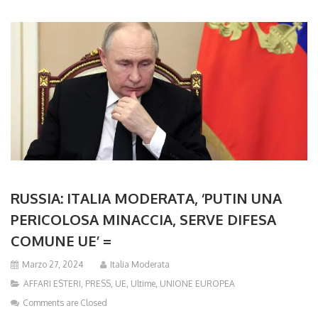
RUSSIA: ITALIA MODERATA, ‘PUTIN UNA
PERICOLOSA MINACCIA, SERVE DIFESA
COMUNE UE’ =
Marzo 27, 2024
Italia Moderata
AFFARI ESTERI
,
PRESS
,
UE
,
Ultime
,
UNIONE EUROPEA
Comments are Closed