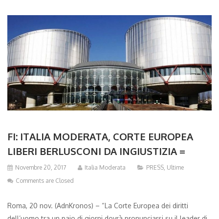
FI: ITALIA MODERATA, CORTE EUROPEA
LIBERI BERLUSCONI DA INGIUSTIZIA =
Novembre 20, 2017
Italia Moderata
PRESS
,
Ultime
Comments are Closed
Roma, 20 nov. (AdnKronos) – “La Corte Europea dei diritti
dell’uomo tra un paio di giorni dovrà pronunciarsi su il leader di