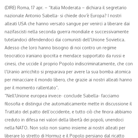
(DIRE) Roma, 17 apr. – “Italia Moderata – dichiara il segretario
nazionale Antonio Sabella- si chiede dov’è Europa? I nostri
alleati USA che hanno versato sangue per venirci a liberare dai
nazifascisti nella seconda guerra mondiale e successivamente
tutelandoci difendendoci dai comunisti dell’Unione Sovietica.
Adesso che loro hanno bisogno di noi contro un regime
teocratico iraniano ipocrita e mendace supportato da russi e
cinesi, che uccide il proprio Popolo indiscriminatamente, che con
l’Uranio arricchito si preparava per avere la sua bomba atomica
per minacciare il mondo libero, che grazie ai nostri alleati hanno
per il momento rallentato”.
“Nell’Unione europea invece- conclude Sabella- facciamo
filosofia e distingui che automaticamente mette in discussione il
Trattato del patto dell’occidente, e tutto ciò che finora abbiamo
creduto in difesa nei valori della libertà dei popoli, unendoci
nella NATO. Non solo non siamo insieme ai nostri alleati per
liberare lo stretto di Hormuz e il Popolo persiano dal ricatto