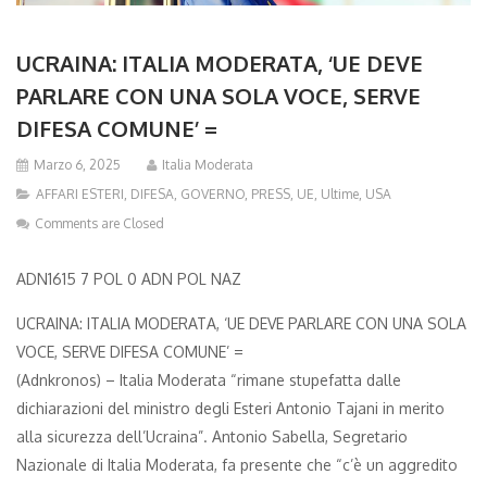
UCRAINA: ITALIA MODERATA, ‘UE DEVE
PARLARE CON UNA SOLA VOCE, SERVE
DIFESA COMUNE’ =
Marzo 6, 2025
Italia Moderata
AFFARI ESTERI
,
DIFESA
,
GOVERNO
,
PRESS
,
UE
,
Ultime
,
USA
Comments are Closed
ADN1615 7 POL 0 ADN POL NAZ
UCRAINA: ITALIA MODERATA, ‘UE DEVE PARLARE CON UNA SOLA
VOCE, SERVE DIFESA COMUNE’ =
(Adnkronos) – Italia Moderata “rimane stupefatta dalle
dichiarazioni del ministro degli Esteri Antonio Tajani in merito
alla sicurezza dell’Ucraina”. Antonio Sabella, Segretario
Nazionale di Italia Moderata, fa presente che “c’è un aggredito