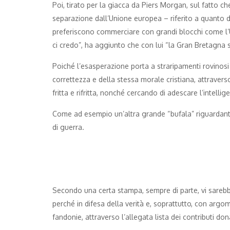
Poi, tirato per la giacca da Piers Morgan, sul fatto c
separazione dall’Unione europea – riferito a quanto d
preferiscono commerciare con grandi blocchi come l’
ci credo”, ha aggiunto che con lui “la Gran Bretagna
Poiché l’esasperazione porta a straripamenti rovinosi
correttezza e della stessa morale cristiana, attraverso f
fritta e rifritta, nonché cercando di adescare l’intell
Come ad esempio un’altra grande “bufala” riguardant
di guerra.
Secondo una certa stampa, sempre di parte, vi sarebb
perché in difesa della verità e, soprattutto, con argo
fandonie, attraverso l’allegata lista dei contributi dona