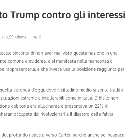
oto Trump contro gli interessi
I
,
PRESS
,
Ultime
0
 totale sincerità di non aver mai visto questa nazione in una
nte comune è evidente, e si manifesta nella mancanza di
bbe rappresentarla, e che invece usa la posizione raggiunta per
a quella europea d’oggi, dove il cittadino medio si sente tradito
ituazioni estreme e intollerabili come in Italia. Difficile non
uazione debitoria era allucinante e presentava un 22% di
ran occupata dai rivoluzionari e il disastro della fallita
va del profondo rispetto verso Carter, perché anche se incapace