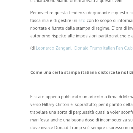
dichiarazioni. Siamo ormai arrivati a questi livelli
Per invertire questa tendenza degradante e questo circ
tasca mia e di gestire un
sito
con lo scopo di informar
riportate e filtrate dalla stampa di regime. E’ ora di 
autonomo rispetto alle imposizioni partitocratiche e ag
(di
Leonardo Zangani,
Donald Trump Italian Fan Club
Come una certa stampa italiana distorce le noti
E’ stato appena pubblicato un articolo a firma di Mich
verso Hillary Clinton e, soprattutto, per il partito dell
trapelare una sorta di perplessità quasi a voler sconfe
manifesta anche una buona dose di incompetenza su qu
dove invece Donald Trump si è sempre espresso in mo