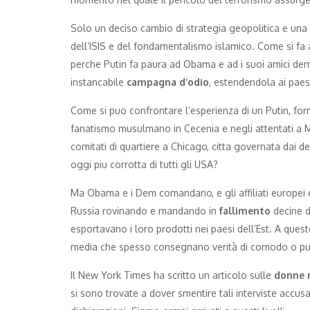
Solo un deciso cambio di strategia geopolitica e una
dell’ISIS e del fondamentalismo islamico. Come si fa 
perche Putin fa paura ad Obama e ad i suoi amici demo
instancabile
campagna d’odio
, estendendola ai paes
Come si puo confrontare l’esperienza di un Putin, for
fanatismo musulmano in Cecenia e negli attentati a 
comitati di quartiere a Chicago, citta governata dai d
oggi piu corrotta di tutti gli USA?
Ma Obama e i Dem comandano, e gli affiliati europe
Russia rovinando e mandando in
fallimento
decine di
esportavano i loro prodotti nei paesi dell’Est. A quest
media che spesso consegnano verità di comodo o pur
Il New York Times ha scritto un articolo sulle
donne 
si sono trovate a dover smentire tali interviste accusa