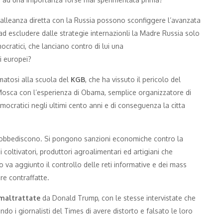
 alleanza diretta con la Russia possono sconfiggere l’avanzata
ad escludere dalle strategie internazionli la Madre Russia solo
cratici, che lanciano contro di lui una
i europei?
matosi alla scuola del
KGB
, che ha vissuto il pericolo del
Mosca con l’esperienza di Obama, semplice organizzatore di
emocratici negli ultimi cento anni e di conseguenza la citta
i obbediscono. Si pongono sanzioni economiche contro la
 coltivatori, produttori agroalimentari ed artigiani che
o va aggiunto il controllo delle reti informative e dei mass
e contraffatte.
maltrattate
da Donald Trump, con le stesse intervistate che
ndo i giornalisti del Times di avere distorto e falsato le loro