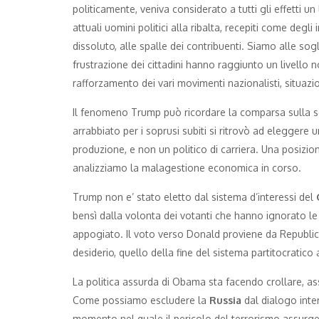
politicamente, veniva considerato a tutti gli effetti 
attuali uomini politici alla ribalta, recepiti come degli
dissoluto, alle spalle dei contribuenti. Siamo alle so
frustrazione dei cittadini hanno raggiunto un livello 
rafforzamento dei vari movimenti nazionalisti, situaz
Il fenomeno Trump può ricordare la comparsa sulla s
arrabbiato per i soprusi subiti si ritrovò ad eleggere
produzione, e non un politico di carriera. Una posizion
analizziamo la malagestione economica in corso.
Trump non e’ stato eletto dal sistema d’interessi del
bensì dalla volonta dei votanti che hanno ignorato le
appogiato. Il voto verso Donald proviene da Republic
desiderio, quello della fine del sistema partitocratico a
La politica assurda di Obama sta facendo crollare, ass
Come possiamo escludere la
Russia
dal dialogo inte
momento nel quale il pericolo del terrorismo assurg