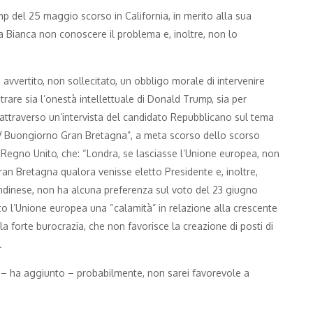
ump del 25 maggio scorso in California, in merito alla sua
asa Bianca non conoscere il problema e, inoltre, non lo
vvertito, non sollecitato, un obbligo morale di intervenire
rare sia l’onestà intellettuale di Donald Trump, sia per
 attraverso un’intervista del candidato Repubblicano sul tema
“ITV Buongiorno Gran Bretagna”, a meta scorso dello scorso
l Regno Unito, che: “Londra, se lasciasse l’Unione europea, non
ran Bretagna qualora venisse eletto Presidente e, inoltre,
 londinese, non ha alcuna preferenza sul voto del 23 giugno
o l’Unione europea una “calamità” in relazione alla crescente
la forte burocrazia, che non favorisce la creazione di posti di
.
 – ha aggiunto – probabilmente, non sarei favorevole a