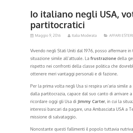
Io italiano negli USA, v
partitocratici
Maggio 9, 2016
Italia Moderata
AFFARI ESTER
Vivendo negli Stati Uniti dal 1976, posso affermare in
situazione simile all’attuale. La
frustrazione
della ge
rispetto nei confronti della classe politica che dovre
ottenere meri vantaggi personali e di fazione.
Per la prima volta negli Usa si respira un’aria simile 
dalla partitocrazia, capace dal suo canto di arrivare a s
ricordare oggi gli Usa di
Jimmy Carter
, in cui la sit
interessi bancari da pagare, una Ambasciata USA a Tehe
missione di salvataggio.
Nonostante questi fallimenti il popolo tuttavia nutri