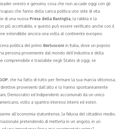
un leader onesto e genuino, cosa che non accade oggi con gli
 incapaci che fanno della carica politica uno stile di vita
glie di una nuova
Presa della Bastiglia
, la rabbia e la
non più accettabile, e questo può essere verificato anche con il
ione estendibile ancora una volta al continente europeo.
cena politica del primo
Berlusconi
in Italia, dove un popolo
 una persona proveniente dal mondo dell’industria e della
e comprensibile e traslabile negli States di oggi, se
GOP
, che ha fatto di tutto per fermare la sua marcia vittoriosa,
 direttive provenienti dall’alto e lo hanno spontaneamente
ani, Democratici ed Indipendenti accomunati da un unico
mericano, volto a spartirsi interessi interni ed esteri.
ieme all’economia statunitense, la fiducia del cittadino medio.
rnazionale pretendendo di metterla in un angolo, in un
e ad una importanza forse mai sperimentata prima?