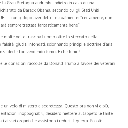
he la Gran Bretagna andrebbe indietro in caso di una
ichiarato da Barack Obama, secondo cui gli Stati Uniti
UE – Trump, dopo aver detto testualmente: “certamente, non
 sarà sempre trattata fantasticamente bene”.
 e molte volte trascina l’uomo oltre lo steccato della
alsità, giudizi infondati, sciorinando principi e dottrine d’aria
igenza dei lettori vendendo fumo. E che fumo!
e le donazioni raccolte da Donald Trump a favore dei veterani
e un velo di mistero e segretezza. Questo ora non vi è più,
mentazioni inoppugnabili, desidero mettere al tappeto le tante
ti ai vari organi che assistono i reduci di guerra. Eccoli: