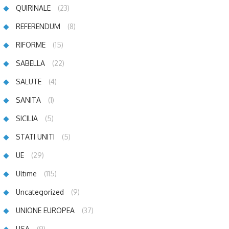
QUIRINALE
(23)
REFERENDUM
(8)
RIFORME
(15)
SABELLA
(22)
SALUTE
(4)
SANITA
(1)
SICILIA
(5)
STATI UNITI
(5)
UE
(29)
Ultime
(115)
Uncategorized
(9)
UNIONE EUROPEA
(37)
USA
(9)