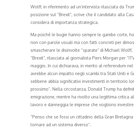
Wolff, in riferimento ad un’intervista rilasciata da Tr
posizione sul “Brexit”, scrive che il candidato alla C
considera di importanza strategica.
Ma poiché le bugie hanno sempre le gambe corte, ho a
non con parole usuali ma con fatti concreti per dimost
smascherare le disinvolte “sparate” di Michael Wolff,
“Brexit”, rilasciata al giornalista Piers Morgan per 
maggio. In cui dichiarava, in merito al referendum ne
avrebbe alcun impatto negli scambi tra Stati Uniti e G
sebbene abbia significativi investimenti in territorio
prossimo”. Nella circostanza, Donald Trump ha definit
emigrazione, mentre ha rivolto una legittima critica al
lavoro e danneggia le imprese che vogliono investire
“Penso che se fossi un cittadino della Gran Bretagna
tornare ad un sistema diverso”.