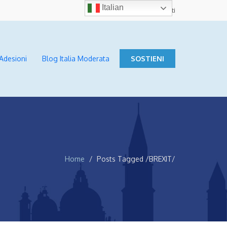
Italian
Contatti
Adesioni
Blog Italia Moderata
SOSTIENI
Home
Posts Tagged
/
BREXIT/