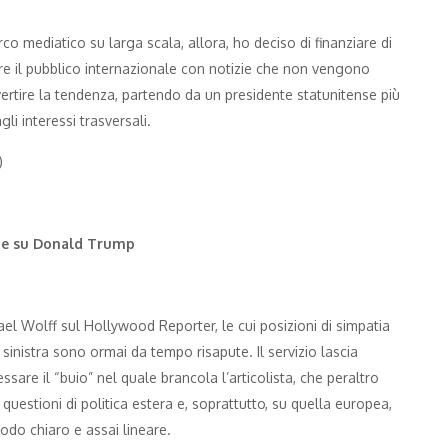
o mediatico su larga scala, allora, ho deciso di finanziare di
e il pubblico internazionale con notizie che non vengono
invertire la tendenza, partendo da un presidente statunitense più
li interessi trasversali.
)
zie su Donald Trump
ael Wolff sul Hollywood Reporter, le cui posizioni di simpatia
a sinistra sono ormai da tempo risapute. Il servizio lascia
ssare il “buio” nel quale brancola l’articolista, che peraltro
estioni di politica estera e, soprattutto, su quella europea,
do chiaro e assai lineare.